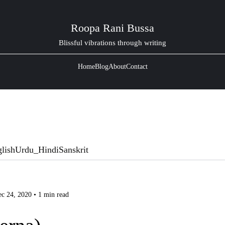
Roopa Rani Bussa
Blissful vibrations through writing
Home
Blog
About
Contact
lish
Urdu_Hindi
Sanskrit
c 24, 2020 • 1 min read