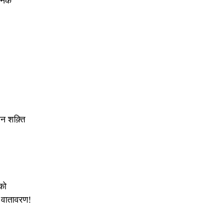
ैनिक
न शक़्ति
को
 वातावरण!