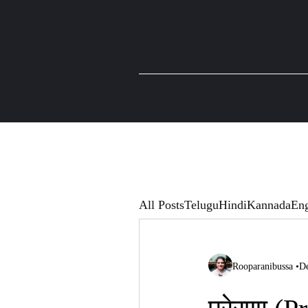
All Posts
Telugu
Hindi
Kannada
Eng
Rooparanibussa
•
De